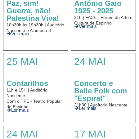
Paz, sim!
António Gaio
Guerra, não!
1925 - 2025
Palestina Viva!
21h | FACE - Fórum de Arte e
Cultura de Espinho
10h30h às 19h30h | Auditório
Ver mais
Nascente e Alameda 8
Ver mais
25 MAI
24 MAI
Contarilhos
Concerto e
Baile Folk com
11h e 15H | Auditório
Nascente
"Espiral"
Com o TPE - Teatro Popular
21h30 | Audítorio Nascente
de Espinho
Ler mais
Ler mais
24 MAI
17 MAI