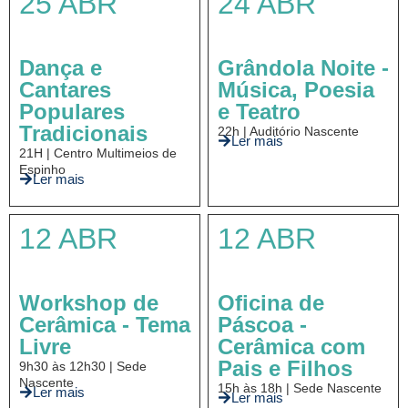
25 ABR
24 ABR
Dança e
Grândola Noite -
Cantares
Música, Poesia
Populares
e Teatro
Tradicionais
22h | Auditório Nascente
Ler mais
21H | Centro Multimeios de
Espinho
Ler mais
12 ABR
12 ABR
Workshop de
Oficina de
Cerâmica - Tema
Páscoa -
Livre
Cerâmica com
Pais e Filhos
9h30 às 12h30 | Sede
Nascente
15h às 18h | Sede Nascente
Ler mais
Ler mais