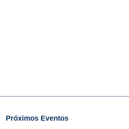
Animartes - Nascente
Eventos Culturais
e Espetáculos da
Nascente
Música, Teatro, Poesia, Dança,
Ambiente, entre outros...
Próximos Eventos