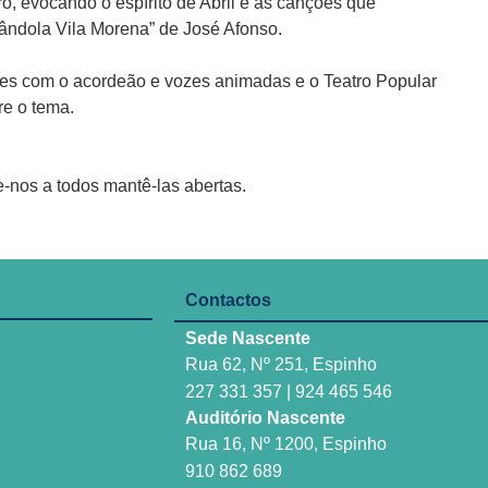
o, evocando o espírito de Abril e as canções que
rândola Vila Morena” de José Afonso.
es com o acordeão e vozes animadas e o Teatro Popular
e o tema.
e-nos a todos mantê-las abertas.
Contactos
Sede Nascente
Rua 62, Nº 251, Espinho
227 331 357 | 924 465 546
Auditório Nascente
Rua 16, Nº 1200, Espinho
910 862 689