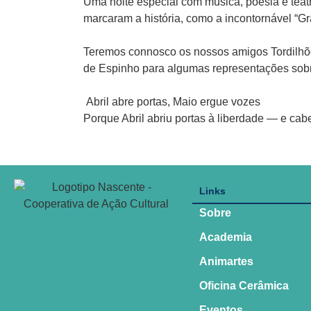
Uma noite especial com música, poesia e teatr
marcaram a história, como a incontornável “G
Teremos connosco os nossos amigos Tordilhõ
de Espinho para algumas representações sobr
Abril abre portas, Maio ergue vozes
Porque Abril abriu portas à liberdade — e cab
Links
Sobre
Academia
Animartes
Oficina Cerâmica
Eventos