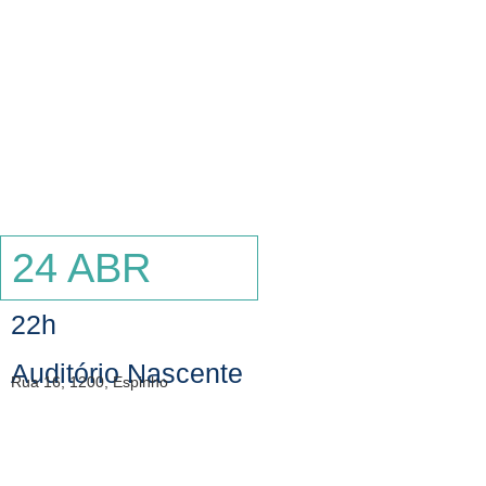
Animartes
Oficina Cerâmica
Eventos
Contactos
24 ABR
22h
Auditório Nascente
Rua 16, 1200, Espinho